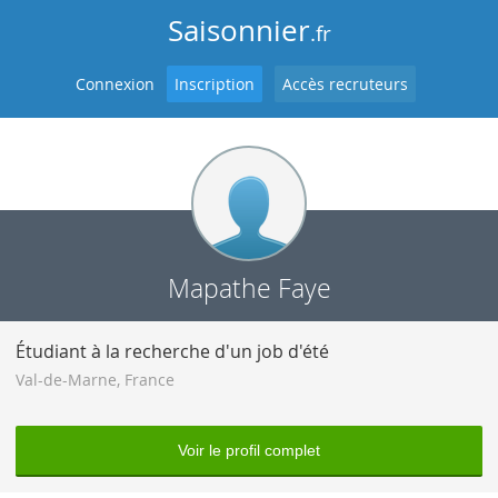
Saisonnier
.fr
Connexion
Inscription
Accès recruteurs
Mapathe Faye
Étudiant à la recherche d'un job d'été
Val-de-Marne
,
France
Voir le profil complet