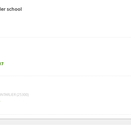
er school
17
NTARLIER (25300)
7