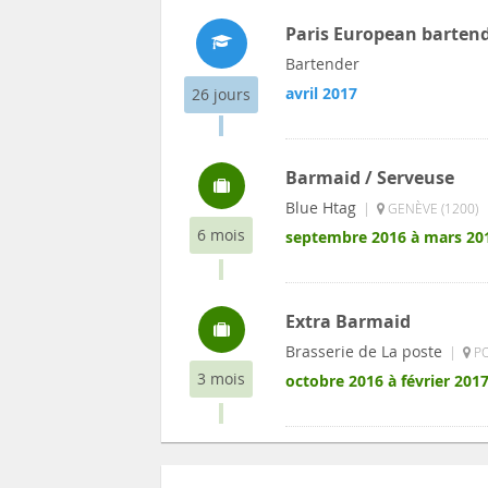
Paris European bartend
Bartender
avril 2017
26 jours
Barmaid / Serveuse
Blue Htag
|
GENÈVE (1200)
6 mois
septembre 2016 à mars 20
Extra Barmaid
Brasserie de La poste
|
PO
3 mois
octobre 2016 à février 201