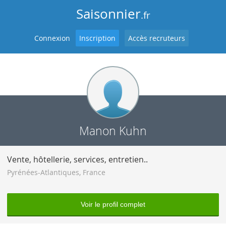
Saisonnier
.fr
Connexion
Inscription
Accès recruteurs
Manon Kuhn
Vente, hôtellerie, services, entretien..
Pyrénées-Atlantiques
,
France
Voir le profil complet