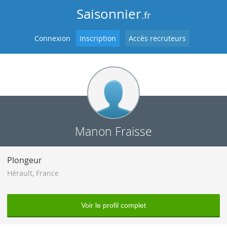
Saisonnier
.fr
Connexion
Inscription
Accès recruteurs
Manon Fraisse
Plongeur
Hérault
,
France
Voir le profil complet