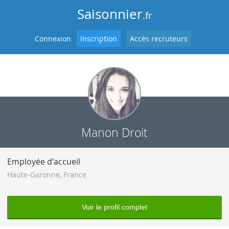
Saisonnier
.fr
Connexion
Inscription
Accès recruteurs
Manon Droit
Employée d'accueil
Haute-Garonne
,
France
Voir le profil complet