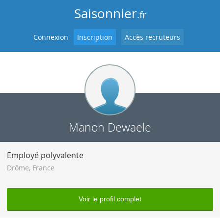
Saisonnier
.fr
Connexion
Inscription
Accès recruteurs
Manon Dewaele
Employé polyvalente
Drôme
,
France
Voir le profil complet