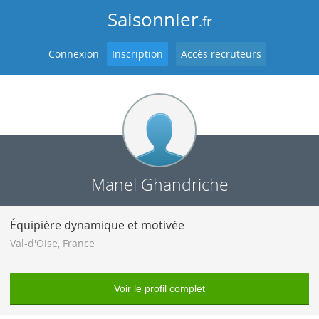
Saisonnier
.fr
Connexion
Inscription
Accès recruteurs
Manel Ghandriche
Équipière dynamique et motivée
Val-d'Oise
,
France
Voir le profil complet