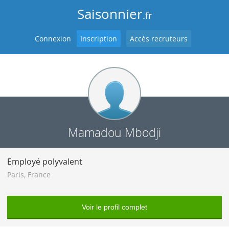
Saisonnier
.fr
Connexion
Inscription
Accès recruteurs
Mamadou Mbodji
Employé polyvalent
Paris
,
France
Voir le profil complet