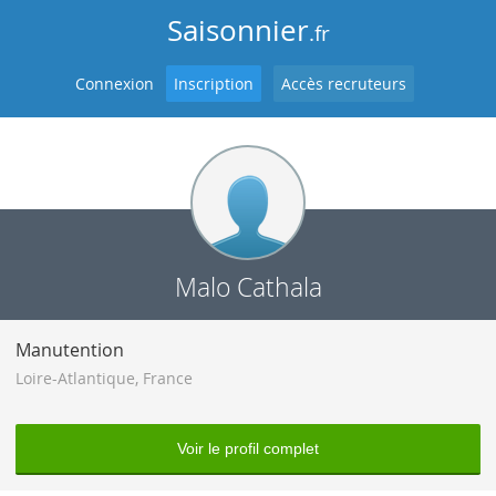
Saisonnier
.fr
Connexion
Inscription
Accès recruteurs
Malo Cathala
Manutention
Loire-Atlantique
,
France
Voir le profil complet