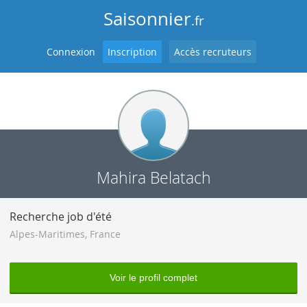
Saisonnier
.fr
Connexion
Inscription
Accès recruteurs
Mahira Belatach
Recherche job d'été
Alpes-Maritimes
,
France
Voir le profil complet