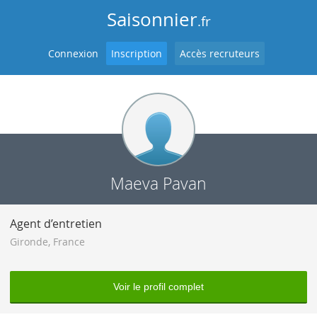
Saisonnier
.fr
Connexion
Inscription
Accès recruteurs
Maeva Pavan
Agent d’entretien
Gironde
,
France
Voir le profil complet