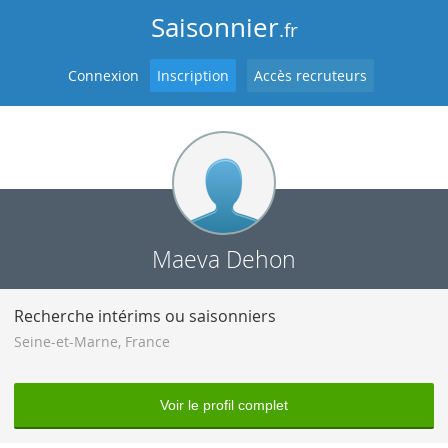
Saisonnier
.fr
Connexion
Inscription
Accès recruteurs
Maeva Dehon
Recherche intérims ou saisonniers
Seine-et-Marne
,
France
Voir le profil complet