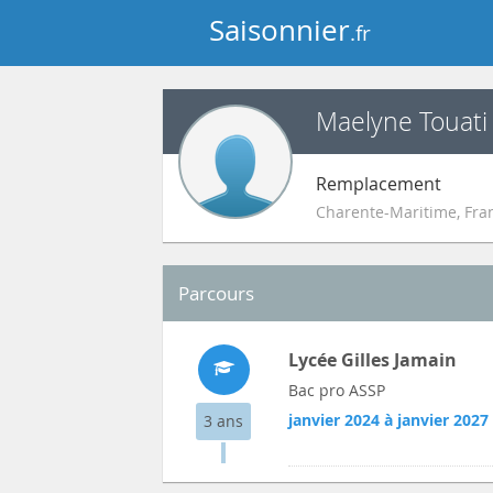
Saisonnier
.fr
Maelyne Touati
Remplacement
Charente-Maritime
,
Fra
Parcours
Lycée Gilles Jamain
Bac pro ASSP
janvier 2024 à janvier 2027
3 ans