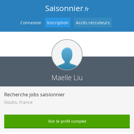
Saisonnier
.fr
Connexion
Inscription
Accès recruteurs
Maelle Liu
Recherche jobs saisionnier
Doubs
,
France
Voir le profil complet