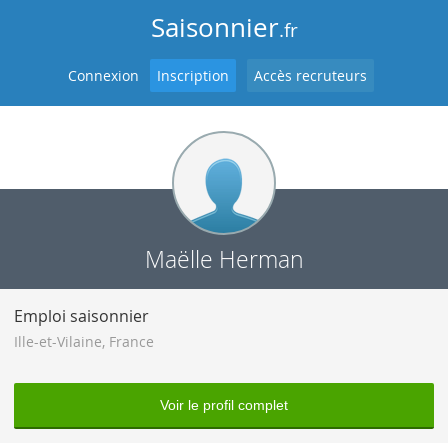
Saisonnier
.fr
Connexion
Inscription
Accès recruteurs
Maëlle Herman
Emploi saisonnier
Ille-et-Vilaine
,
France
Voir le profil complet