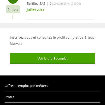
Barillec SAS
|
CONCARNEAU (29900)
1 mois
juillet 2017
Inscrivez-vous et consultez le profil complet de Brieuc
Morvan
Voir le profil complet
Offres d'emploi par métiers
Profils