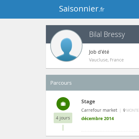
Saisonnier
.fr
Bilal Bressy
Job d'été
Vaucluse
,
France
Parcours
Stage
Carrefour market
|
MONTEU
4 jours
décembre 2014