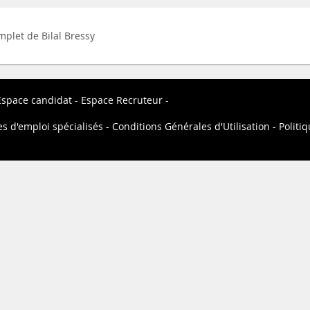
omplet de Bilal Bressy
Espace candidat
Espace Recruteur
es d'emploi spécialisés
Conditions Générales d'Utilisation
Politiq