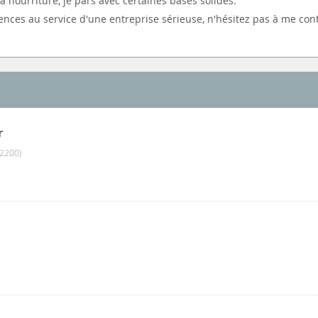
nourriture, je pars avec certaines bases solides.
nces au service d'une entreprise sérieuse, n'hésitez pas à me con
r
2200)