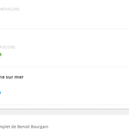
ER (62200)
1
 (62200)
1
ne sur mer
0
complet de Benoit Bourgain