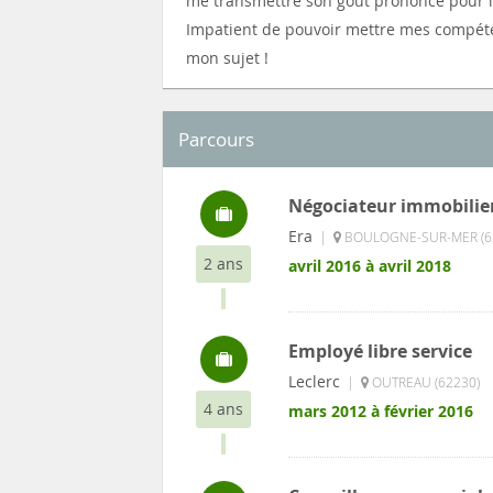
me transmettre son goût prononcé pour la 
Impatient de pouvoir mettre mes compéte
mon sujet !
Parcours
Négociateur immobilie
Era
|
BOULOGNE-SUR-MER (6
2 ans
avril 2016 à avril 2018
Employé libre service
Leclerc
|
OUTREAU (62230)
4 ans
mars 2012 à février 2016