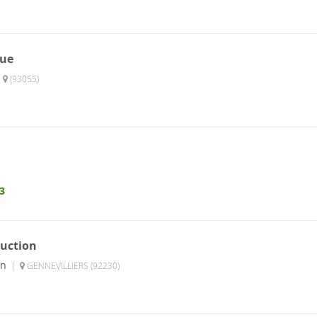
que
|
(93055)
3
duction
on
|
GENNEVILLIERS (92230)