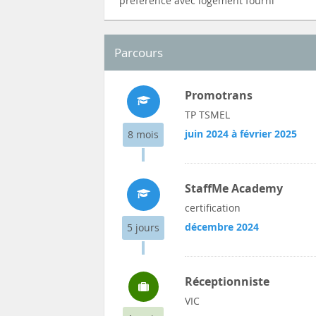
préférence avec logement fourni
Parcours
Promotrans
TP TSMEL
juin 2024 à février 2025
8 mois
StaffMe Academy
certification
décembre 2024
5 jours
Réceptionniste
VIC