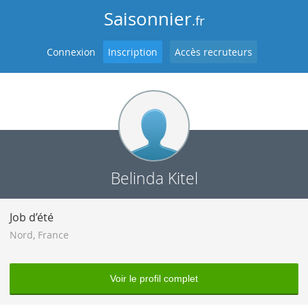
Saisonnier
.fr
Connexion
Inscription
Accès recruteurs
Belinda Kitel
Job d’été
Nord
,
France
Voir le profil complet