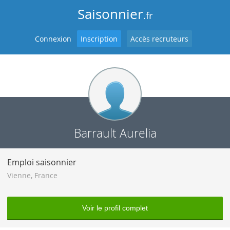
Saisonnier
.fr
Connexion
Inscription
Accès recruteurs
Barrault Aurelia
Emploi saisonnier
Vienne
,
France
Voir le profil complet