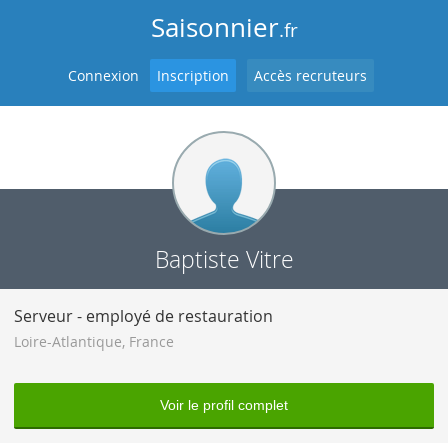
Saisonnier
.fr
Connexion
Inscription
Accès recruteurs
Baptiste Vitre
Serveur - employé de restauration
Loire-Atlantique
,
France
Voir le profil complet