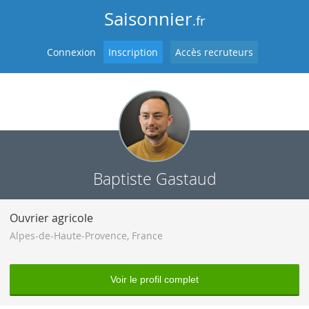
Saisonnier
.fr
Connexion
Inscription
Accès recruteurs
Baptiste Gastaud
Ouvrier agricole
Alpes-de-Haute-Provence
,
France
Voir le profil complet