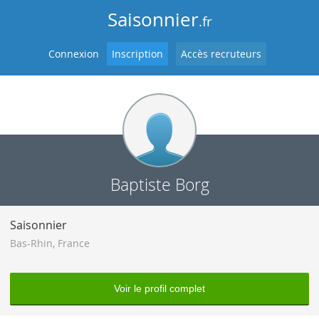
Saisonnier
.fr
Connexion
Inscription
Accès recruteurs
Baptiste Borg
Saisonnier
Bas-Rhin
,
France
Voir le profil complet