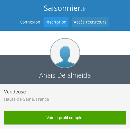
Saisonnier
.fr
Connexion
Inscription
Accès recruteurs
Anaïs De almeida
Vendeuse
Hauts-de-Seine
,
France
Voir le profil complet