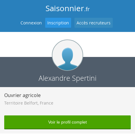
Saisonnier
.fr
Connexion
Inscription
Accès recruteurs
Alexandre Spertini
Ouvrier agricole
Territoire Belfort
,
France
Voir le profil complet