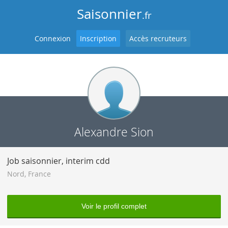
Saisonnier
.fr
Connexion
Inscription
Accès recruteurs
Alexandre Sion
Job saisonnier, interim cdd
Nord
,
France
Voir le profil complet