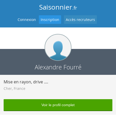
Saisonnier
.fr
Connexion
Inscription
Accès recruteurs
Alexandre Fourré
Mise en rayon, drive ....
Cher
,
France
Voir le profil complet