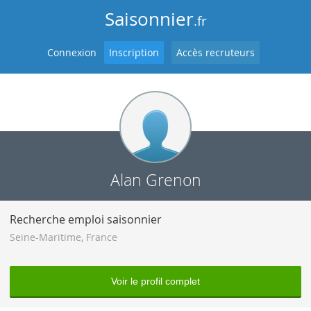
Saisonnier
.fr
Connexion
Inscription
Accès recruteurs
Alan Grenon
Recherche emploi saisonnier
Seine-Maritime
,
France
Voir le profil complet