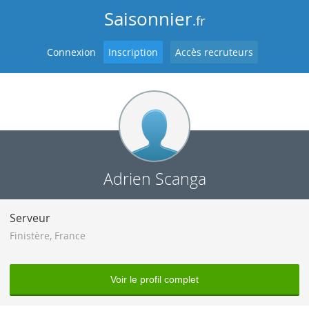
Saisonnier
.fr
Connexion
Inscription
Accès recruteurs
Adrien Scanga
Serveur
Finistère
,
France
Voir le profil complet