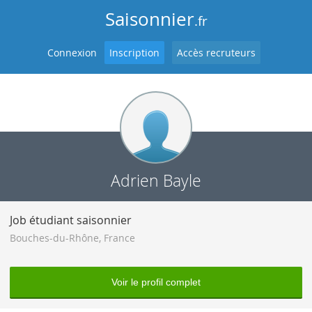
Saisonnier
.fr
Connexion
Inscription
Accès recruteurs
Adrien Bayle
Job étudiant saisonnier
Bouches-du-Rhône
,
France
Voir le profil complet